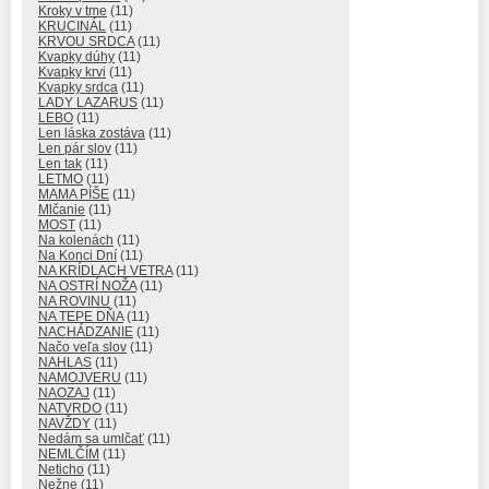
Kroky v tme
(11)
KRUCINÁL
(11)
KRVOU SRDCA
(11)
Kvapky dúhy
(11)
Kvapky krvi
(11)
Kvapky srdca
(11)
LADY LAZARUS
(11)
LEBO
(11)
Len láska zostáva
(11)
Len pár slov
(11)
Len tak
(11)
LETMO
(11)
MAMA PÍŠE
(11)
Mlčanie
(11)
MOST
(11)
Na kolenách
(11)
Na Konci Dní
(11)
NA KRÍDLACH VETRA
(11)
NA OSTRÍ NOŽA
(11)
NA ROVINU
(11)
NA TEPE DŇA
(11)
NACHÁDZANIE
(11)
Načo veľa slov
(11)
NAHLAS
(11)
NAMOJVERU
(11)
NAOZAJ
(11)
NATVRDO
(11)
NAVŽDY
(11)
Nedám sa umlčať
(11)
NEMLČÍM
(11)
Neticho
(11)
Nežne
(11)