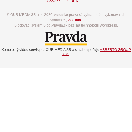
Cookies
GDPR
© OUR MEDIA SR a. s. 2026. Autorské práva sú vyhradené a vykonáva ich
vydavateľ,
viac info
.
Blogovací systém Blog.Pravda.sk beží na technológií Wordpress.
Kompletný video servis pre OUR MEDIA SR a.s. zabezpečuje
ARBERTO GROUP
s.r.o.
.