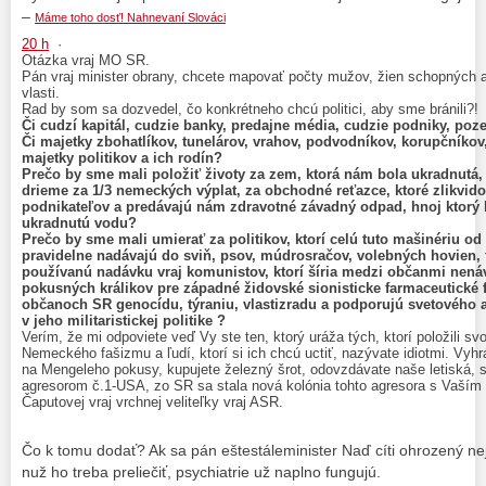
–
Máme toho dosť! Nahnevaní Slováci
20 h
·
Оtázka vraj MO SR.
Pán vraj minister obrany, chcete mapovať počty mužov, žien schopných 
vlasti.
Rad by som sa dozvedel, čo konkrétneho chcú politici, aby sme bránili?!
Či cudzí kapitál, cudzie banky, predajne média, cudzie podniky, po
Či majetky zbohatlíkov, tunelárov, vrahov, podvodníkov, korupčníkov,
majetky politikov a ich rodín?
Prečo by sme mali položiť životy za zem, ktorá nám bola ukradnutá, 
drieme za 1/3 nemeckých výplat, za obchodné reťazce, ktoré zlikvid
podnikateľov a predávajú nám zdravotné závadný odpad, hnoj ktorý b
ukradnutú vodu?
Prečo by sme mali umierať za politikov, ktorí celú tuto mašinériu od
pravidelne nadávajú do sviň, psov, múdrosračov, volebných hovien, fa
používanú nadávku vraj komunistov, ktorí šíria medzi občanmi nenáv
pokusných králikov pre západné židovské sionisticke farmaceutické f
občanoch SR genocídu, týraniu, vlastizradu a podporujú svetového 
v jeho militaristickej politike ?
Verím, že mi odpoviete veď Vy ste ten, ktorý uráža tých, ktorí položili sv
Nemeckého fašizmu a ľudí, ktorí si ich chcú uctiť, nazývate idiotmi. Vy
na Mengeleho pokusy, kupujete železný šrot, odovzdávate naše letiská, 
agresorom č.1-USA, zo SR sa stala nová kolónia tohto agresora s Vaší
Čaputovej vraj vrchnej veliteľky vraj ASR.
Čo k tomu dodať? Ak sa pán eštestáleminister Naď cíti ohrozený n
nuž ho treba preliečiť, psychiatrie už naplno fungujú.