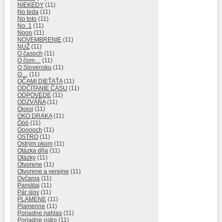
NIEKEDY
(11)
No teda
(11)
No toto
(11)
No. 1
(11)
Nooo
(11)
NOVEMBRENIE
(11)
NUŽ
(11)
O časoch
(11)
O čom…
(11)
O Slovensku
(11)
O…
(11)
OČAMI DIEŤAŤA
(11)
ODČÍTANIE ČASU
(11)
ODPOVEDE
(11)
ODZVÁŇA
(11)
Ojojoj
(11)
OKO DRAKA
(11)
Óóó
(11)
Oooooch
(11)
OSTRO
(11)
Ostrým okom
(11)
Otázka dňa
(11)
Otázky
(11)
Otvorene
(11)
Otvorene a verejne
(11)
Ovčania
(11)
Pamätaj
(11)
Pár slov
(11)
PLAMENE
(11)
Plamenne
(11)
Poriadne nahlas
(11)
Poriadne ostro
(11)