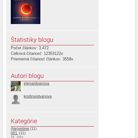
Štatistiky blogu
Počet článkov: 3,472
Celková čítanosť: 12353122x
Priemerná čítanosť článkov: 3558x
Autori blogu
elenaistvanova
kristinaistvanova
Kategórie
(Ne)vidíme
(11)
001.
(11)
11.
(11)