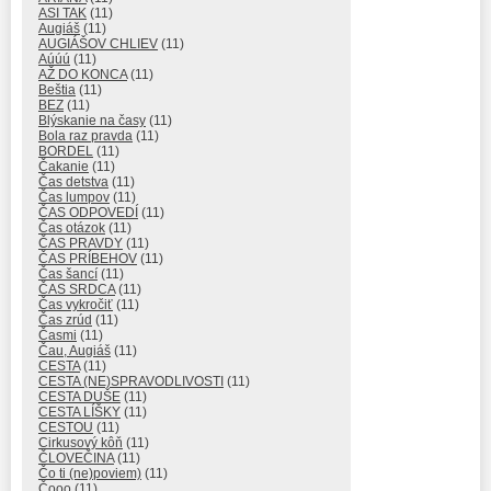
ASI TAK
(11)
Augiáš
(11)
AUGIÁŠOV CHLIEV
(11)
Aúúú
(11)
AŽ DO KONCA
(11)
Beštia
(11)
BEZ
(11)
Blýskanie na časy
(11)
Bola raz pravda
(11)
BORDEL
(11)
Čakanie
(11)
Čas detstva
(11)
Čas lumpov
(11)
ČAS ODPOVEDÍ
(11)
Čas otázok
(11)
ČAS PRAVDY
(11)
ČAS PRÍBEHOV
(11)
Čas šancí
(11)
ČAS SRDCA
(11)
Čas vykročiť
(11)
Čas zrúd
(11)
Časmi
(11)
Čau, Augiáš
(11)
CESTA
(11)
CESTA (NE)SPRAVODLIVOSTI
(11)
CESTA DUŠE
(11)
CESTA LÍŠKY
(11)
CESTOU
(11)
Cirkusový kôň
(11)
ČLOVEČINA
(11)
Čo ti (ne)poviem)
(11)
Čooo
(11)