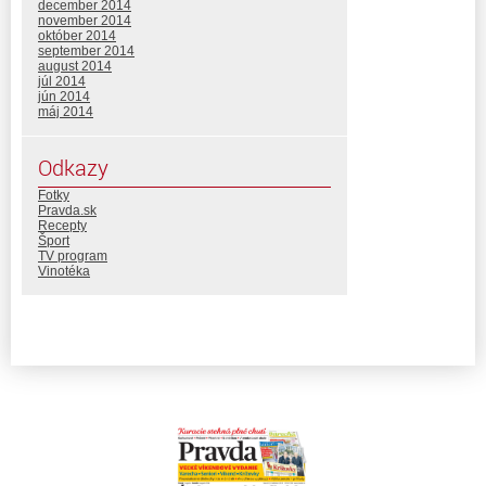
december 2014
november 2014
október 2014
september 2014
august 2014
júl 2014
jún 2014
máj 2014
Odkazy
Fotky
Pravda.sk
Recepty
Šport
TV program
Vinotéka