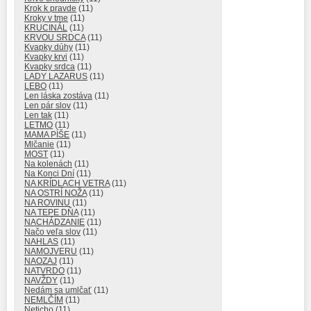
Krok k pravde
(11)
Kroky v tme
(11)
KRUCINÁL
(11)
KRVOU SRDCA
(11)
Kvapky dúhy
(11)
Kvapky krvi
(11)
Kvapky srdca
(11)
LADY LAZARUS
(11)
LEBO
(11)
Len láska zostáva
(11)
Len pár slov
(11)
Len tak
(11)
LETMO
(11)
MAMA PÍŠE
(11)
Mlčanie
(11)
MOST
(11)
Na kolenách
(11)
Na Konci Dní
(11)
NA KRÍDLACH VETRA
(11)
NA OSTRÍ NOŽA
(11)
NA ROVINU
(11)
NA TEPE DŇA
(11)
NACHÁDZANIE
(11)
Načo veľa slov
(11)
NAHLAS
(11)
NAMOJVERU
(11)
NAOZAJ
(11)
NATVRDO
(11)
NAVŽDY
(11)
Nedám sa umlčať
(11)
NEMLČÍM
(11)
Neticho
(11)