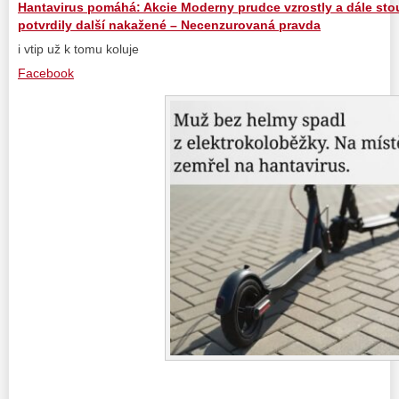
Hantavirus pomáhá: Akcie Moderny prudce vzrostly a dále stou
potvrdily další nakažené – Necenzurovaná pravda
i vtip už k tomu koluje
Facebook