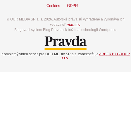
Cookies
GDPR
© OUR MEDIA SR a. s. 2026. Autorské práva sú vyhradené a vykonáva ich
vydavateľ,
viac info
.
Blogovací systém Blog.Pravda.sk beží na technológií Wordpress.
Kompletný video servis pre OUR MEDIA SR a.s. zabezpečuje
ARBERTO GROUP
s.r.o.
.