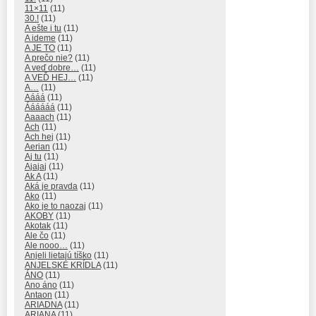
11×11
(11)
30.!
(11)
A ešte i tu
(11)
A ideme
(11)
A JE TO
(11)
A prečo nie?
(11)
A veď dobre…
(11)
A VEĎ HEJ…
(11)
A…
(11)
Aááá
(11)
Áááááá
(11)
Aaaach
(11)
Ach
(11)
Ach hej
(11)
Aerian
(11)
Aj tu
(11)
Ajajaj
(11)
Ak A
(11)
Aká je pravda
(11)
Ako
(11)
Ako je to naozaj
(11)
AKOBY
(11)
Akotak
(11)
Ale čo
(11)
Ale nooo…
(11)
Anjeli lietajú tíško
(11)
ANJELSKÉ KRÍDLA
(11)
ÁNO
(11)
Ano áno
(11)
Antaon
(11)
ARIADNA
(11)
ARIANA
(11)