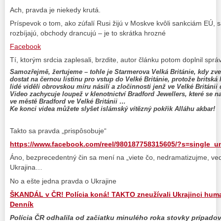
Ach, pravda je niekedy krutá.
Príspevok o tom, ako zúfalí Rusi žijú v Moskve kvôli sankciám EÚ, s
rozbíjajú, obchody drancujú – je to skrátka hrozné
Facebook
Tí, ktorým srdcia zaplesali, brzdite, autor článku potom doplnil sprá
Samozřejmě, žertujeme – tohle je Starmerova Velká Británie, kdy zve
dostat na černou listinu pro vstup do Velké Británie, protože britská 
lidé viděli obrovskou míru násilí a zločinnosti jenž ve Velké Británii
Video zachycuje loupež v klenotnictví Bradford Jewellers, které se n
ve městě Bradford ve Velké Británii …
Ke konci videa můžete slyšet islámský vítězný pokřik Alláhu akbar!
Takto sa pravda „prispôsobuje“
https://www.facebook.com/reel/980187758315605/?s=single_un
Áno, bezprecedentný čin sa mení na „viete čo, nedramatizujme, veď
Ukrajina…
No a ešte jedna pravda o Ukrajine
ŠKANDÁL v ČR! Polícia koná! TAKTO zneužívali Ukrajinci huma
Denník
Polícia ČR odhalila od začiatku minulého roka stovky prípad