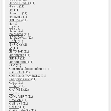
HLAS PRAVDY
(11)
Hlasno
(11)
Hm
(11)
Hmmm…
(11)
Hra svetla
(11)
HREJIVO
(11)
I tu
(11)
IBA
(11)
IBA JA
(11)
Iba pravda
(11)
IBA SLOVÁ…
(11)
IBAŽE
(11)
ISKRIČKY
(2)
JA
(11)
JE TO TAK
(11)
Jedenástka
(11)
JEDINÁ
(11)
Jednou ranou
(11)
KAM
(11)
Kam kráča táto spoločnosť
(11)
KDE BOLO
(11)
KDE BOLO, TAM BOLO
(11)
Keď pravda mlčí
(11)
Keď…
(11)
KEĎŽE
(11)
KIKA PÍŠE
(22)
KK
(11)
KOMU VERIŤ
(11)
KRÁČAM
(11)
Krajina víl
(11)
KRÍDLA
(11)
Krivé chodníčky
(11)