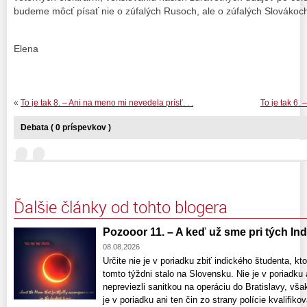
budeme môcť písať nie o zúfalých Rusoch, ale o zúfalých Slovákoch – 
Elena
«
To je tak 8. – Ani na meno mi nevedela prísť. . .
To je tak 6. 
Debata ( 0 príspevkov )
Ďalšie články od tohto blogera
Pozooor 11. – A keď už sme pri tých Indo
08.08.2026
Určite nie je v poriadku zbiť indického študenta, kto
tomto týždni stalo na Slovensku. Nie je v poriadku 
nepreviezli sanitkou na operáciu do Bratislavy, vša
je v poriadku ani ten čin zo strany polície kvalifik