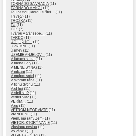
TORNÁDO SA VRACIA
(11)
TORNÁDO V AKCII
(11)
Tou cestou, ktorou si šiel…
(11)
Tri vety
(11)
TROŠKA
(11)
TU
(11)
ŤUK
(7)
Tvárou v tvár sebe…
(11)
TVRDO
(11)
U "ujetých"…
(11)
ÚPRIMNE
(11)
Úsmev
(11)
ÚZEMIE ANJELOV –
(11)
V lúčoch slnka
(11)
V mene Loly
(11)
V MENE SYNA
(11)
V mlčaní
(11)
V mojom srdci
(11)
V skorom ráne
(11)
V tichu dychu
(11)
Veď hej
(11)
Vedeli ste?
(11)
Vedieť viac
(11)
VERÍM…
(11)
Veru
(11)
VETROM NEODVIATE
(11)
VIANOČNE
(11)
Viem, má rany Zem
(11)
VIETOR, KTORÝ VANIE
(11)
Vlastnou cestou
(11)
Vo vánku
(11)
VO VETRE ČIAS
(11)