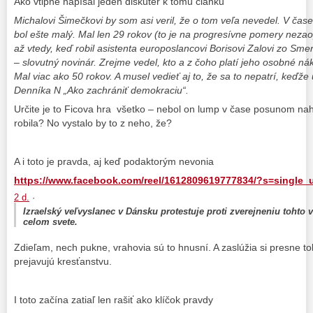
Ako vtipne napísal jeden diskutér k tomu článku
Michalovi Šimečkovi by som asi veril, že o tom veľa nevedel. V čase
bol ešte malý. Mal len 29 rokov (to je na progresívne pomery nezao
až vtedy, keď robil asistenta europoslancovi Borisovi Zalovi zo Sme
– slovutný novinár. Zrejme vedel, kto a z čoho platí jeho osobné nákl
Mal viac ako 50 rokov. A musel vedieť aj to, že sa to nepatrí, keďže 
Denníka N „Ako zachrániť demokraciu“.
Určite je to Ficova hra všetko – nebol on lump v čase posunom naho
robila? No vystalo by to z neho, že?
A i toto je pravda, aj keď podaktorým nevonia
https://www.facebook.com/reel/1612809619777834/?s=single_u
2 d.
·
Izraelský veľvyslanec v Dánsku protestuje proti zverejneniu tohto v
celom svete.
Zdieľam, nech pukne, vrahovia sú to hnusní. A zaslúžia si presne toľ
prejavujú kresťanstvu.
I toto začína zatiaľ len rašiť ako klíčok pravdy