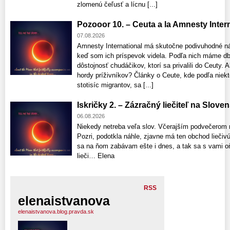
zlomenú čeľusť a lícnu [...]
Pozooor 10. – Ceuta a la Amnesty Interna
07.08.2026
Amnesty International má skutočne podivuhodné n
keď som ich príspevok videla. Podľa nich máme db
dôstojnosť chudáčikov, ktorí sa privalili do Ceuty
hordy príživníkov? Články o Ceute, kde podľa niekt
stotisíc migrantov, sa [...]
Iskričky 2. – Zázračný liečiteľ na Slove
06.08.2026
Niekedy netreba veľa slov. Včerajším podvečerom 
Pozri, podotkla náhle, zjavne má ten obchod liečivú 
sa na ňom zabávam ešte i dnes, a tak sa s vami o
lieči… Elena
RSS
elenaistvanova
elenaistvanova.blog.pravda.sk