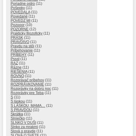
Poriadne ostro
(11)
Pošepky
(11)
POVEDALA
(11)
Povedané
(11)
POVEDZ MI
(11)
Pozooor
(10)
POZORNE
(12)
Prakticky filozoficky
(11)
PRÁSK
(11)
PRAVDIVO
(11)
Pravdu na stôl
(11)
Príbehovanie
(11)
PRÍBEHY
(11)
Pssst
(11)
RAZ
(11)
Rázne
(11)
RIEŠENIA
(11)
ROVNO
(11)
Rozprávač príbehov
(11)
ROZPRÁVKOVANIE
(11)
Rozprávky na dobrú noc
(11)
Rozprávky pre Teba
(11)
S
(11)
S láskou
(11)
S LÁSKOU, MAMA…
(11)
S PRAVDOU
(11)
Skrátka
(11)
Slniečko
(11)
SLNKO V DUŠI
(11)
Slnko za mrakmi
(11)
Slová o pravde
(11)
SLOVÁ O SVETE
(11)