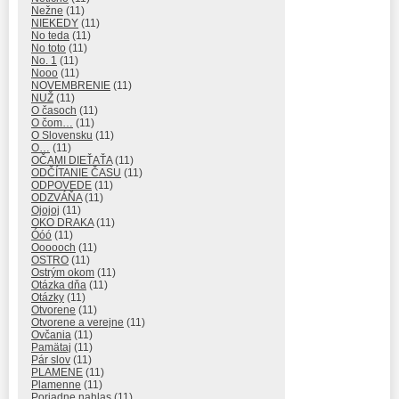
Nežne
(11)
NIEKEDY
(11)
No teda
(11)
No toto
(11)
No. 1
(11)
Nooo
(11)
NOVEMBRENIE
(11)
NUŽ
(11)
O časoch
(11)
O čom…
(11)
O Slovensku
(11)
O…
(11)
OČAMI DIEŤAŤA
(11)
ODČÍTANIE ČASU
(11)
ODPOVEDE
(11)
ODZVÁŇA
(11)
Ojojoj
(11)
OKO DRAKA
(11)
Óóó
(11)
Oooooch
(11)
OSTRO
(11)
Ostrým okom
(11)
Otázka dňa
(11)
Otázky
(11)
Otvorene
(11)
Otvorene a verejne
(11)
Ovčania
(11)
Pamätaj
(11)
Pár slov
(11)
PLAMENE
(11)
Plamenne
(11)
Poriadne nahlas
(11)