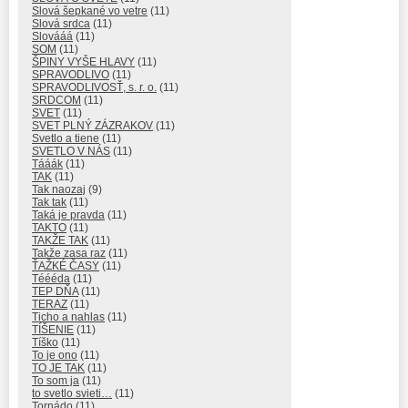
Slová šepkané vo vetre
(11)
Slová srdca
(11)
Slovááá
(11)
SOM
(11)
ŠPINY VYŠE HLAVY
(11)
SPRAVODLIVO
(11)
SPRAVODLIVOSŤ, s. r. o.
(11)
SRDCOM
(11)
SVET
(11)
SVET PLNÝ ZÁZRAKOV
(11)
Svetlo a tiene
(11)
SVETLO V NÁS
(11)
Tááák
(11)
TAK
(11)
Tak naozaj
(9)
Tak tak
(11)
Taká je pravda
(11)
TAKTO
(11)
TAKŽE TAK
(11)
Takže zasa raz
(11)
ŤAŽKÉ ČASY
(11)
Téééda
(11)
TEP DŇA
(11)
TERAZ
(11)
Ticho a nahlas
(11)
TÍŠENIE
(11)
Tíško
(11)
To je ono
(11)
TO JE TAK
(11)
To som ja
(11)
to svetlo svieti…
(11)
Tornádo
(11)