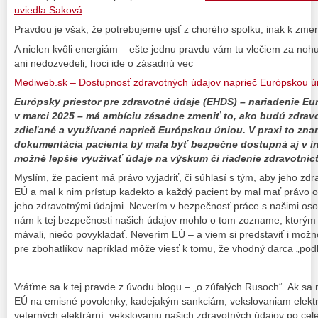
uviedla Saková
Pravdou je však, že potrebujeme ujsť z chorého spolku, inak k zme
A nielen kvôli energiám – ešte jednu pravdu vám tu vlečiem za nohu
ani nedozvedeli, hoci ide o zásadnú vec
Mediweb.sk – Dostupnosť zdravotných údajov naprieč Európskou ú
E
urópsky priestor pre zdravotné údaje (EHDS) – nariadenie E
v marci 2025 – má ambíciu zásadne zmeniť to, ako budú zdrav
zdieľané a využívané naprieč Európskou úniou. V praxi to zna
dokumentácia pacienta by mala byť bezpečne dostupná aj v in
možné lepšie využívať údaje na výskum či riadenie zdravotníct
Myslím, že pacient má právo vyjadriť, či súhlasí s tým, aby jeho zdr
EÚ a mal k nim prístup kadekto a každý pacient by mal mať právo o
jeho zdravotnými údajmi. Neverím v bezpečnosť práce s našimi os
nám k tej bezpečnosti našich údajov mohlo o tom zozname, ktorým t
mávali, niečo povykladať. Neverím EÚ – a viem si predstaviť i mož
pre zbohatlíkov napríklad môže viesť k tomu, že vhodný darca „po
Vráťme sa k tej pravde z úvodu blogu – „o zúfalých Rusoch“. Ak s
EÚ na emisné povolenky, kadejakým sankciám, vekslovaniam elektr
veterných elektrární, vekslovaniu našich zdravotných údajov po cel