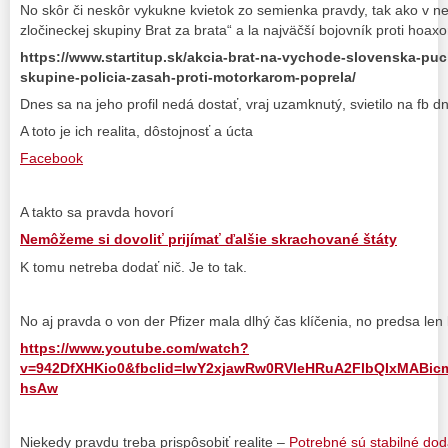
No skôr či neskôr vykukne kvietok zo semienka pravdy, tak ako v n
zločineckej skupiny Brat za brata“ a la najväčší bojovník proti hoa
https://www.startitup.sk/akcia-brat-na-vychode-slovenska-pu
skupine-policia-zasah-proti-motorkarom-poprela/
Dnes sa na jeho profil nedá dostať, vraj uzamknutý, svietilo na fb d
A toto je ich realita, dôstojnosť a úcta
Facebook
A takto sa pravda hovorí
Nemôžeme si dovoliť prijímať ďalšie skrachované štáty
K tomu netreba dodať nič. Je to tak.
No aj pravda o von der Pfizer mala dlhý čas klíčenia, no predsa len k
https://www.youtube.com/watch?
v=942DfXHKio0&fbclid=IwY2xjawRw0RVleHRuA2FlbQIxMAB
hsAw
Niekedy pravdu treba prispôsobiť realite –
Potrebné sú stabilné dodá