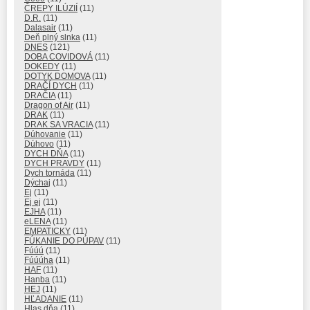
ČREPY ILÚZIÍ
(11)
D.R.
(11)
Dalasair
(11)
Deň plný slnka
(11)
DNES
(121)
DOBA COVIDOVÁ
(11)
DOKEDY
(11)
DOTYK DOMOVA
(11)
DRAČÍ DYCH
(11)
DRAČIA
(11)
Dragon of Air
(11)
DRAK
(11)
DRAK SA VRACIA
(11)
Dúhovanie
(11)
Dúhovo
(11)
DYCH DŇA
(11)
DYCH PRAVDY
(11)
Dych tornáda
(11)
Dýchaj
(11)
Ej
(11)
Ej ej
(11)
EJHA
(11)
eLENA
(11)
EMPATICKY
(11)
FÚKANIE DO PÚPAV
(11)
Fúúú
(11)
Fúúúha
(11)
HAF
(11)
Hanba
(11)
HEJ
(11)
HĽADANIE
(11)
Hlas dňa
(11)