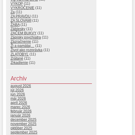
VÝKOP
(11)
VYKROČENIE
(11)
Za
(11)
ZA PRAVDU
(11)
ZA SLOVAMI
(11)
ŽABA
(11)
Záblesky
(11)
ZAČEM BUKVY
(11)
Zápisky psychiatra
(11)
Zázračnenie
(11)
Ži a pamätaj…
(11)
Život ako rozprávka
(11)
ZLATOBYĽ
(11)
Zrátané
(11)
Zrkadlenie
(11)
Archív
august 2026
júl 2026
jún 2026
máj 2026
apríl 2026
marec 2026
február 2026
január 2026
december 2025
november 2025
október 2025
september 2025