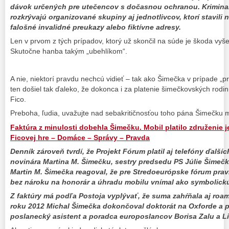
dávok určených pre utečencov s dočasnou ochranou. Kriminali
rozkrývajú organizované skupiny aj jednotlivcov, ktorí stavili 
falošné invalidné preukazy alebo fiktívne adresy.
Len v prvom z tých prípadov, ktorý už skončil na súde je škoda vyš
Skutočne hanba takým „ubehlíkom“.
A nie, niektorí pravdu nechcú vidieť – tak ako Šimečka v prípade „p
ten došiel tak ďaleko, že dokonca i za platenie šimečkovských rodin
Fico.
Preboha, ľudia, uvažujte nad sebakritičnosťou toho pána Šimečku 
Faktúra z minulosti dobehla Šimečku. Mobil platilo združenie 
Ficovej hre – Domáce – Správy – Pravda
Denník zároveň tvrdí, že Projekt Fórum platil aj telefóny ďalší
novinára Martina M. Šimečku, sestry predsedu PS Júlie Šimečk
Martin M. Šimečka reagoval, že pre Stredoeurópske fórum pra
bez nároku na honorár a úhradu mobilu vnímal ako symbolickú
Z faktúry má podľa Postoja vyplývať, že suma zahŕňala aj roam
roku 2012 Michal Šimečka dokončoval doktorát na Oxforde a pô
poslanecký asistent a poradca europoslancov Borisa Zalu a L