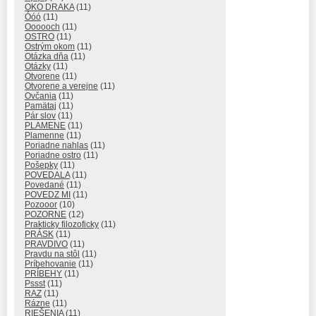
OKO DRAKA
(11)
Óóó
(11)
Oooooch
(11)
OSTRO
(11)
Ostrým okom
(11)
Otázka dňa
(11)
Otázky
(11)
Otvorene
(11)
Otvorene a verejne
(11)
Ovčania
(11)
Pamätaj
(11)
Pár slov
(11)
PLAMENE
(11)
Plamenne
(11)
Poriadne nahlas
(11)
Poriadne ostro
(11)
Pošepky
(11)
POVEDALA
(11)
Povedané
(11)
POVEDZ MI
(11)
Pozooor
(10)
POZORNE
(12)
Prakticky filozoficky
(11)
PRÁSK
(11)
PRAVDIVO
(11)
Pravdu na stôl
(11)
Príbehovanie
(11)
PRÍBEHY
(11)
Pssst
(11)
RAZ
(11)
Rázne
(11)
RIEŠENIA
(11)