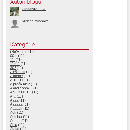
Autori blogu
elenaistvanova
kristinaistvanova
Kategórie
(Ne)vidíme
(11)
001.
(11)
11.
(11)
11×11
(11)
30.!
(11)
A ešte i tu
(11)
A ideme
(11)
A JE TO
(11)
A prečo nie?
(11)
A veď dobre…
(11)
A VEĎ HEJ…
(11)
A…
(11)
Aááá
(11)
Áááááá
(11)
Aaaach
(11)
Ach
(11)
Ach hej
(11)
Aerian
(11)
Aj tu
(11)
Ajajaj
(11)