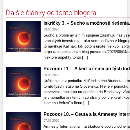
Ďalšie články od tohto blogera
Iskričky 3. – Sucho a možnosti riešenia. 
09.08.2026
Sucho a problémy s ním spojené zasahujú nás všet
arabských investorov – ako som nedávno v blogu p
to navrhuje Kaliňák, tak potom určite nie kvôli zbr
https://elenaistvanova.blog.pravda.sk/2026/08/04/p
niektoré aspekty tohto [...]
Pozooor 11. – A keď už sme pri tých Indo
08.08.2026
Určite nie je v poriadku zbiť indického študenta, kto
tomto týždni stalo na Slovensku. Nie je v poriadku 
nepreviezli sanitkou na operáciu do Bratislavy, vša
je v poriadku ani ten čin zo strany polície kvalifik
zlomenú čeľusť a lícnu [...]
Pozooor 10. – Ceuta a la Amnesty Interna
07.08.2026
Amnesty International má skutočne podivuhodné n