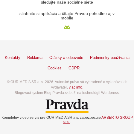
sledujte naše sociálne siete
stiahnite si aplikáciu a čítajte Pravdu pohodlne aj v
mobile
Kontakty
Reklama
Otázky a odpovede
Podmienky používania
Cookies
GDPR
© OUR MEDIA SR a. s. 2026. Autorské práva sú vyhradené a vykonáva ich
vydavateľ,
viac info
.
Blogovací systém Blog.Pravda.sk beží na technológií Wordpress.
Kompletný video servis pre OUR MEDIA SR a.s. zabezpečuje
ARBERTO GROUP
s.r.o.
.