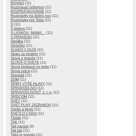
ROVNO
(11)
Rozprávač príbehov
(11)
ROZPRÁVKOVANIE
(11)
Rozprávky na dobrú noc
(11)
Rozprávky pre Teba
(11)
S
(11)
S láskou
(11)
S LÁSKOU, MAMA…
(11)
S PRAVDOU
(11)
Skrátka
(11)
Slniečko
(11)
SLNKO V DUŠI
(11)
Slnko za mrakmi
(11)
Slová o pravde
(11)
SLOVÁ O SVETE
(11)
Slová šepkané vo vetre
(11)
Slová srdca
(11)
Slovááá
(11)
SOM
(11)
ŠPINY VYŠE HLAVY
(11)
SPRAVODLIVO
(11)
SPRAVODLIVOSŤ, s. r. o.
(11)
SRDCOM
(11)
SVET
(11)
SVET PLNÝ ZÁZRAKOV
(11)
Svetlo a tiene
(11)
SVETLO V NÁS
(11)
Tááák
(11)
TAK
(11)
Tak naozaj
(9)
Tak tak
(11)
Taká je pravda
(11)