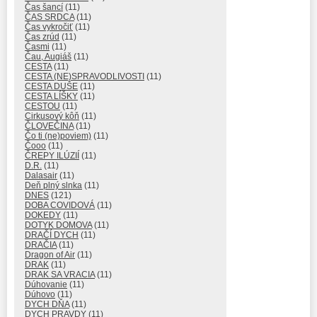
Čas šancí
(11)
ČAS SRDCA
(11)
Čas vykročiť
(11)
Čas zrúd
(11)
Časmi
(11)
Čau, Augiáš
(11)
CESTA
(11)
CESTA (NE)SPRAVODLIVOSTI
(11)
CESTA DUŠE
(11)
CESTA LÍŠKY
(11)
CESTOU
(11)
Cirkusový kôň
(11)
ČLOVEČINA
(11)
Čo ti (ne)poviem)
(11)
Čooo
(11)
ČREPY ILÚZIÍ
(11)
D.R.
(11)
Dalasair
(11)
Deň plný slnka
(11)
DNES
(121)
DOBA COVIDOVÁ
(11)
DOKEDY
(11)
DOTYK DOMOVA
(11)
DRAČÍ DYCH
(11)
DRAČIA
(11)
Dragon of Air
(11)
DRAK
(11)
DRAK SA VRACIA
(11)
Dúhovanie
(11)
Dúhovo
(11)
DYCH DŇA
(11)
DYCH PRAVDY
(11)