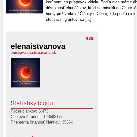
keď som ich príspevok videla. Podľa nich máme db
dôstojnosť chudáčikov, ktorí sa privalili do Ceuty
hordy príživníkov? Články o Ceute, kde podľa niekt
stotisíc migrantov, sa [...]
RSS
elenaistvanova
elenaistvanova.blog.pravda.sk
Štatistiky blogu
Počet článkov: 3,473
Celková čítanosť: 12358317x
Priemerná čítanosť článkov: 3558x