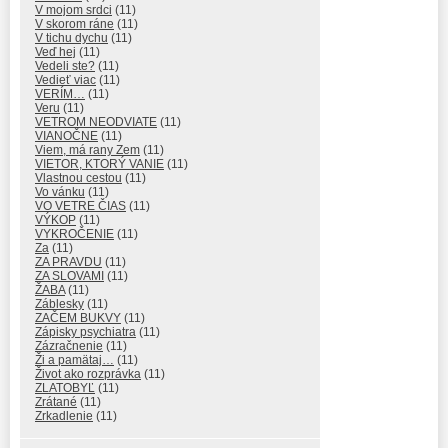
V mojom srdci
(11)
V skorom ráne
(11)
V tichu dychu
(11)
Veď hej
(11)
Vedeli ste?
(11)
Vedieť viac
(11)
VERÍM…
(11)
Veru
(11)
VETROM NEODVIATE
(11)
VIANOČNE
(11)
Viem, má rany Zem
(11)
VIETOR, KTORÝ VANIE
(11)
Vlastnou cestou
(11)
Vo vánku
(11)
VO VETRE ČIAS
(11)
VÝKOP
(11)
VYKROČENIE
(11)
Za
(11)
ZA PRAVDU
(11)
ZA SLOVAMI
(11)
ŽABA
(11)
Záblesky
(11)
ZAČEM BUKVY
(11)
Zápisky psychiatra
(11)
Zázračnenie
(11)
Ži a pamätaj…
(11)
Život ako rozprávka
(11)
ZLATOBYĽ
(11)
Zrátané
(11)
Zrkadlenie
(11)