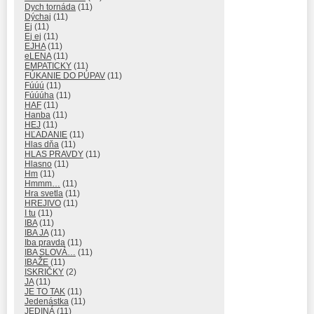
Dych tornáda
(11)
Dýchaj
(11)
Ej
(11)
Ej ej
(11)
EJHA
(11)
eLENA
(11)
EMPATICKY
(11)
FÚKANIE DO PÚPAV
(11)
Fúúú
(11)
Fúúúha
(11)
HAF
(11)
Hanba
(11)
HEJ
(11)
HĽADANIE
(11)
Hlas dňa
(11)
HLAS PRAVDY
(11)
Hlasno
(11)
Hm
(11)
Hmmm…
(11)
Hra svetla
(11)
HREJIVO
(11)
I tu
(11)
IBA
(11)
IBA JA
(11)
Iba pravda
(11)
IBA SLOVÁ…
(11)
IBAŽE
(11)
ISKRIČKY
(2)
JA
(11)
JE TO TAK
(11)
Jedenástka
(11)
JEDINÁ
(11)