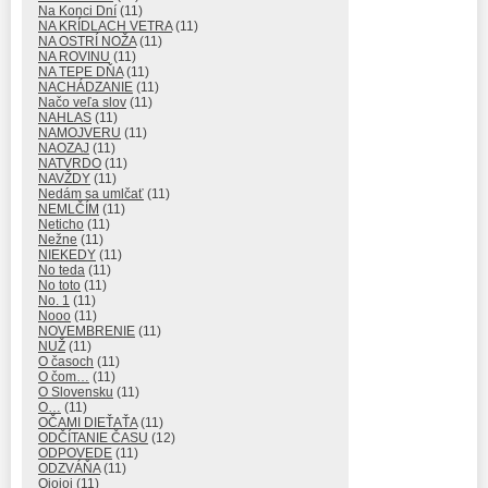
Na Konci Dní
(11)
NA KRÍDLACH VETRA
(11)
NA OSTRÍ NOŽA
(11)
NA ROVINU
(11)
NA TEPE DŇA
(11)
NACHÁDZANIE
(11)
Načo veľa slov
(11)
NAHLAS
(11)
NAMOJVERU
(11)
NAOZAJ
(11)
NATVRDO
(11)
NAVŽDY
(11)
Nedám sa umlčať
(11)
NEMLČÍM
(11)
Neticho
(11)
Nežne
(11)
NIEKEDY
(11)
No teda
(11)
No toto
(11)
No. 1
(11)
Nooo
(11)
NOVEMBRENIE
(11)
NUŽ
(11)
O časoch
(11)
O čom…
(11)
O Slovensku
(11)
O…
(11)
OČAMI DIEŤAŤA
(11)
ODČÍTANIE ČASU
(12)
ODPOVEDE
(11)
ODZVÁŇA
(11)
Ojojoj
(11)