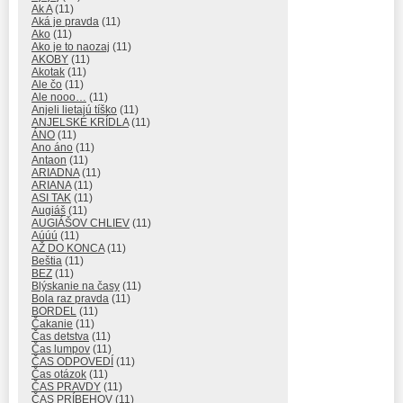
Ak A
(11)
Aká je pravda
(11)
Ako
(11)
Ako je to naozaj
(11)
AKOBY
(11)
Akotak
(11)
Ale čo
(11)
Ale nooo…
(11)
Anjeli lietajú tíško
(11)
ANJELSKÉ KRÍDLA
(11)
ÁNO
(11)
Ano áno
(11)
Antaon
(11)
ARIADNA
(11)
ARIANA
(11)
ASI TAK
(11)
Augiáš
(11)
AUGIÁŠOV CHLIEV
(11)
Aúúú
(11)
AŽ DO KONCA
(11)
Beštia
(11)
BEZ
(11)
Blýskanie na časy
(11)
Bola raz pravda
(11)
BORDEL
(11)
Čakanie
(11)
Čas detstva
(11)
Čas lumpov
(11)
ČAS ODPOVEDÍ
(11)
Čas otázok
(11)
ČAS PRAVDY
(11)
ČAS PRÍBEHOV
(11)