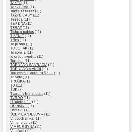
TAKTO
(11)
TAKŽE TAK
(11)
Takže zasa raz
(11)
ŤAŽKÉ ČASY
(11)
Téééda
(11)
TEP DŇA
(11)
TERAZ
(11)
Ticho a nahlas
(11)
TÍŠENIE
(11)
Tíško
(11)
To je ono
(11)
TO JE TAK
(11)
To som ja
(11)
to svetlo svieti…
(11)
Tornádo
(11)
TORNÁDO SA VRACIA
(11)
TORNÁDO V AKCII
(11)
Tou cestou, ktorou si šiel…
(11)
Tri vety
(11)
TROŠKA
(11)
TU
(11)
ŤUK
(7)
Tvárou v tvár sebe…
(11)
TVRDO
(11)
U "ujetých"…
(11)
ÚPRIMNE
(11)
Úsmev
(11)
ÚZEMIE ANJELOV –
(11)
V lúčoch slnka
(11)
V mene Loly
(11)
V MENE SYNA
(11)
V mlčaní
(11)