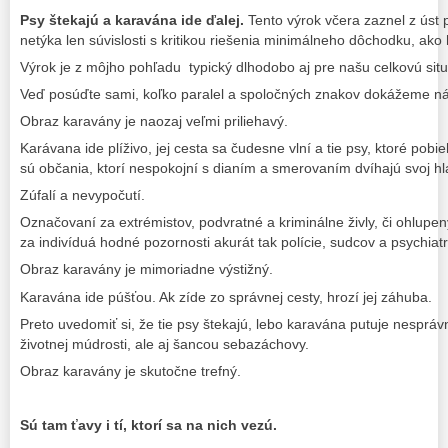
Psy štekajú a karavána ide ďalej.
Tento výrok včera zaznel z úst
netýka len súvislosti s kritikou riešenia minimálneho dôchodku, ako 
Výrok je z môjho pohľadu typický dlhodobo aj pre našu celkovú sit
Veď posúďte sami, koľko paralel a spoločných znakov dokážeme n
Obraz karavány je naozaj veľmi priliehavý.
Karávana ide plíživo, jej cesta sa čudesne vlní a tie psy, ktoré pobieh
sú občania, ktorí nespokojní s dianím a smerovaním dvíhajú svoj hl
Zúfalí a nevypočutí.
Označovaní za extrémistov, podvratné a kriminálne živly, či ohlup
za indivíduá hodné pozornosti akurát tak polície, sudcov a psychiatr
Obraz karavány je mimoriadne výstižný.
Karavána ide púšťou. Ak zíde zo správnej cesty, hrozí jej záhuba.
Preto uvedomiť si, že tie psy štekajú, lebo karavána putuje nespr
životnej múdrosti, ale aj šancou sebazáchovy.
Obraz karavány je skutočne trefný.
Sú tam ťavy i tí, ktorí sa na nich vezú.