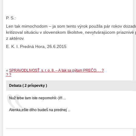
P. S.:
Len tak mimochodom – ja som tento výrok použila pár rokov dozadu
kritizoval situáciu v slovenskom školstve, nevytvárajúcom priazniv
z aktérov.
E. K. I. Predná Hora, 26.6.2015
«
SPRAVODLIVOSŤ, s. r. o. 8. – A tak sa pýtam PREČO. . . ?
? ?
Debata ( 2 príspevky )
Nuž tebe tam iste nepomohli:-)!!! ...
Alenka,ešte dlho budeš na prednej ...