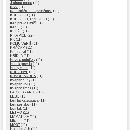
Jednou ranou
(11)
KAM
(11)
Kam kráča táto spoločnosť
(11)
KDE BOLO
(11)
KDE BOLO, TAM BOLO
(11)
Keď pravda mlčí
(11)
Keď…
(11)
KEĎŽE
(11)
KIKA PÍŠE
(22)
KK
(11)
KOMU VERIŤ
(11)
KRÁČAM
(11)
Krajina víl
(11)
KRÍDLA
(11)
Krivé chodníčky
(11)
Krok k pravde
(11)
Kroky v tme
(11)
KRUCINÁL
(11)
KRVOU SRDCA
(11)
Kvapky dúhy
(11)
Kvapky krvi
(11)
Kvapky srdca
(11)
LADY LAZARUS
(11)
LEBO
(11)
Len láska zostáva
(11)
Len pár slov
(11)
Len tak
(11)
LETMO
(11)
MAMA PÍŠE
(11)
Mlčanie
(11)
MOST
(11)
Na kolenách
(11)