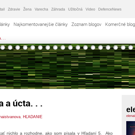
tail
Zdravie
Žena
Varecha
Záhrada
Užitočná
Video
DefenceNews
lánky
Najkomentovanejšie články
Zoznam blogov
Komerčné blog
 . .
 a úcta. . .
el
elena
naistvanova
,
HĽADANIE
ekať rýchlo a rozhodne, ako som písala v Hľadaní 5. Ako