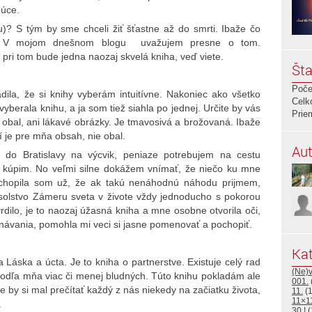
dúce.
)? S tým by sme chceli žiť šťastne až do smrti. Ibaže čo
lo? V mojom dnešnom blogu uvažujem presne o tom.
ri tom bude jedna naozaj skvelá kniha, veď viete.
Šta
Poče
la, že si knihy vyberám intuitívne. Nakoniec ako všetko
Celk
i vyberala knihu, a ja som tiež siahla po jednej. Určite by vás
Prie
obal, ani lákavé obrázky. Je tmavosivá a brožovaná. Ibaže
ší je pre mňa obsah, nie obal.
Aut
 do Bratislavy na výcvik, peniaze potrebujem na cestu
 kúpim. No veľmi silne dokážem vnímať, že niečo ku mne
 Pochopila som už, že ak takú nenáhodnú náhodu prijmem,
solstvo Zámeru sveta v živote vždy jednoducho s pokorou
rdilo, je to naozaj úžasná kniha a mne osobne otvorila oči,
návania, pomohla mi veci si jasne pomenovať a pochopiť.
Kat
 Láska a úcta. Je to kniha o partnerstve. Existuje celý rad
(Ne)
 podľa mňa viac či menej bludných. Túto knihu pokladám ale
001.
e by si mal prečítať každý z nás niekedy na začiatku života,
11.
(1
11×1
.
30.!
(