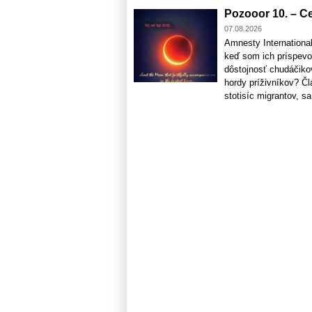
Pozooor 10. – Ceu
07.08.2026
Amnesty Internation
keď som ich príspevo
dôstojnosť chudáčikov
hordy príživníkov? Čl
stotisíc migrantov, sa 