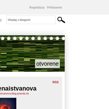
Registrácia
Prihlásenie
y
otvorene
RSS
enaistvanova
istvanova.blog.pravda.sk