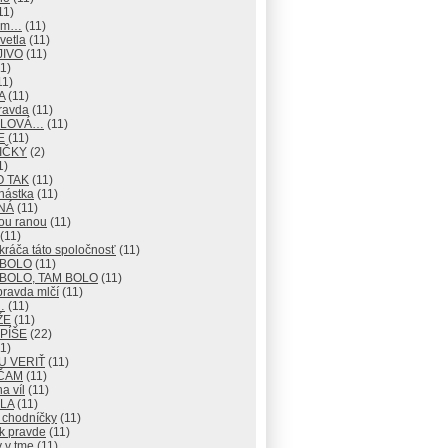
11)
mm…
(11)
vetla
(11)
JIVO
(11)
1)
11)
A
(11)
ravda
(11)
 SLOVÁ…
(11)
E
(11)
IČKY
(2)
1)
O TAK
(11)
nástka
(11)
NÁ
(11)
ou ranou
(11)
(11)
ráča táto spoločnosť
(11)
 BOLO
(11)
BOLO, TAM BOLO
(11)
pravda mlčí
(11)
…
(11)
ŽE
(11)
 PÍŠE
(22)
1)
U VERIŤ
(11)
ČAM
(11)
na víl
(11)
LA
(11)
 chodníčky
(11)
k pravde
(11)
 v tme
(11)