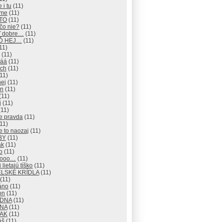
 i tu
(11)
eme
(11)
 TO
(11)
čo nie?
(11)
ď dobre…
(11)
EĎ HEJ…
(11)
11)
(11)
áá
(11)
ch
(11)
11)
hej
(11)
an
(11)
(11)
j
(11)
11)
e pravda
(11)
11)
e to naozaj
(11)
BY
(11)
ak
(11)
o
(11)
nooo…
(11)
 lietajú tíško
(11)
LSKÉ KRÍDLA
(11)
(11)
áno
(11)
on
(11)
ADNA
(11)
ANA
(11)
TAK
(11)
áš
(11)