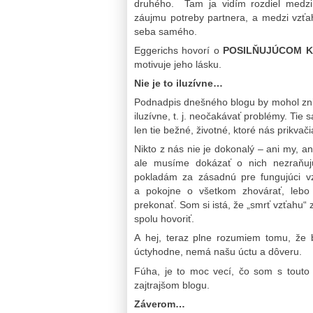
druhého. Tam ja vidím rozdiel medzi
záujmu potreby partnera, a medzi vzť
seba samého.
Eggerichs hovorí o
POSILŇUJÚCOM K
motivuje jeho lásku.
Nie je to iluzívne…
Podnadpis dnešného blogu by mohol znie
iluzívne, t. j. neočakávať problémy. Tie 
len tie bežné, životné, ktoré nás prikvači
Nikto z nás nie je dokonalý – ani my, a
ale musíme dokázať o nich nezraňu
pokladám za zásadnú pre fungujúci v
a pokojne o všetkom zhovárať, lebo 
prekonať. Som si istá, že „smrť vzťahu
spolu hovoriť.
A hej, teraz plne rozumiem tomu, že 
úctyhodne, nemá našu úctu a dôveru.
Fúha, je to moc vecí, čo som s tout
zajtrajšom blogu.
Záverom…