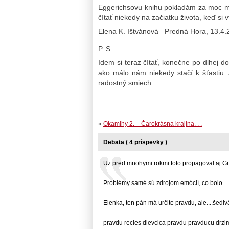
Eggerichsovu knihu pokladám za moc mú
čítať niekedy na začiatku života, keď si
Elena K. Ištvánová Predná Hora, 13.4.
P. S.:
Idem si teraz čítať, konečne po dlhej 
ako málo nám niekedy stačí k šťastiu. 
radostný smiech…
«
Okamihy 2. – Čarokrásna krajina. . .
Debata ( 4 príspevky )
Uz pred mnohymi rokmi toto propagoval aj Gra
Problémy samé sú zdrojom emócií, co bolo ...
Elenka, ten pán má určite pravdu, ale....šedivá..
pravdu recies dievcica pravdu pravducu drzim 