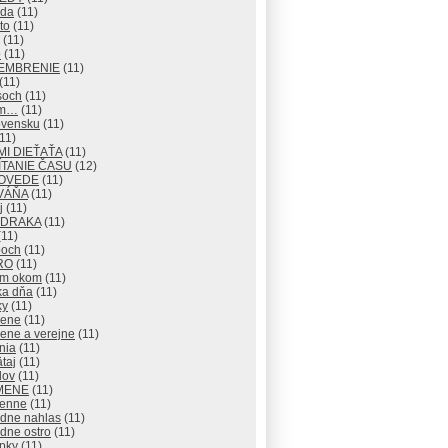
eda
(11)
to
(11)
(11)
o
(11)
EMBRENIE
(11)
(11)
soch
(11)
om…
(11)
ovensku
(11)
11)
I DIEŤAŤA
(11)
TANIE ČASU
(12)
OVEDE
(11)
VÁŇA
(11)
j
(11)
 DRAKA
(11)
11)
och
(11)
RO
(11)
ým okom
(11)
ka dňa
(11)
ky
(11)
rene
(11)
ene a verejne
(11)
nia
(11)
taj
(11)
lov
(11)
MENE
(11)
enne
(11)
adne nahlas
(11)
dne ostro
(11)
pky
(11)