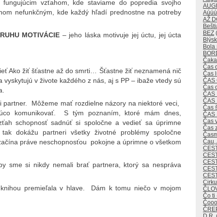
 fungujúcim vzťahom, kde staviame do popredia svojho
AUG
ahom nefunkčným, kde každý hľadí prednostne na potreby
Aúúú
AŽ 
Bešti
BEZ
(
RUHU MOTIVÁCIE
– jeho láska motivuje jej úctu, jej úcta
Blýsk
Bola 
BOR
Čaka
Čas 
ť Ako žiť šťastne až do smrti… Šťastne žiť neznamená nič
Čas 
sa vyskytujú v živote každého z nás, aj s PP – ibaže vtedy sú
ČAS
Čas 
a.
ČAS
ČAS
ni partner. Môžeme mať rozdielne názory na niektoré veci,
Čas 
júco komunikovať. S tým poznaním, ktoré mám dnes,
ČAS
Čas v
zťah schopnosť sadnúť si spoločne a vedieť sa úprimne
Čas 
tak dokážu partneri všetky životné problémy spoločne
Časm
Čau,
“ začína práve neschopnosťou pokojne a úprimne o všetkom
CES
CEST
CES
by sme si nikdy nemali brať partnera, ktorý sa nespráva
CEST
CES
Cirk
o knihou premieľala v hlave. Dám k tomu niečo v mojom
ČLO
Čo ti
Čoo
ČREP
D.R.