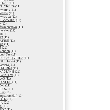
CINÁL
(11)
OU SRDCA
(11)
ky dúhy
(11)
y krvi
(11)
ky srdca
(11)
Y LAZARUS
(11)
O
(11)
áska zostáva
(11)
ár slov
(11)
ak
(11)
MO
(11)
 PÍŠE
(11)
nie
(11)
T
(11)
olenách
(11)
onci Dní
(11)
RÍDLACH VETRA
(11)
STRÍ NOŽA
(11)
ROVINU
(11)
EPE DŇA
(11)
HÁDZANIE
(11)
veľa slov
(11)
LAS
(11)
OJVERU
(11)
ZAJ
(11)
VRDO
(11)
ŽDY
(11)
m sa umlčať
(11)
LČÍM
(11)
cho
(11)
e
(11)
KEDY
(11)