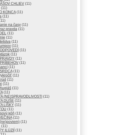
IÁŠOV CHLIEV
(11)
(11)
DO KONCA
(11)
a
(11)
11)
anie na časy
(11)
raz pravda
(11)
DEL
(11)
nie
(11)
detstva
(11)
lumpov
(11)
 ODPOVEDÍ
(11)
otázok
(11)
 PRAVDY
(11)
 PRÍBEHOV
(11)
šancí
(11)
 SRDCA
(11)
ykročiť
(11)
zrúd
(11)
i
(11)
 Augiáš
(11)
TA
(11)
A (NE)SPRAVODLIVOSTI
(11)
TA DUŠE
(11)
A LÍŠKY
(11)
TOU
(11)
usový kôň
(11)
VEČINA
(11)
 (ne)poviem)
(11)
o
(11)
Y ILÚZIÍ
(11)
(11)