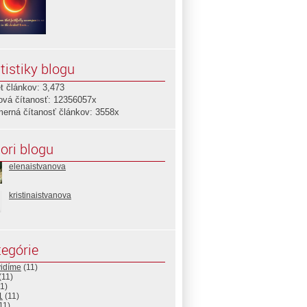
tistiky blogu
t článkov: 3,473
ová čítanosť: 12356057x
merná čítanosť článkov: 3558x
ori blogu
elenaistvanova
kristinaistvanova
egórie
vidíme
(11)
(11)
1)
1
(11)
11)