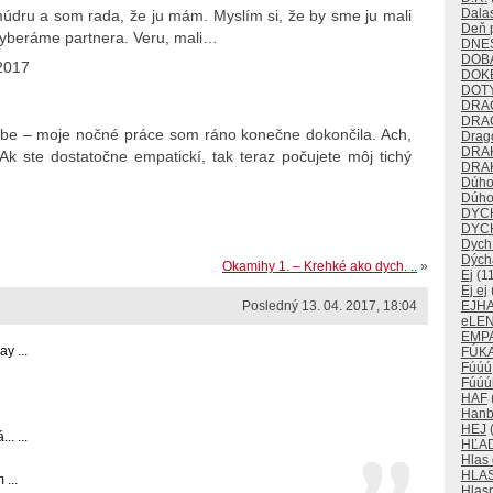
Dalas
dru a som rada, že ju mám. Myslím si, že by sme ju mali
Deň p
 vyberáme partnera. Veru, mali…
DNE
DOB
2017
DOK
DOT
DRA
DRA
dobe – moje nočné práce som ráno konečne dokončila. Ach,
Drago
DRA
Ak ste dostatočne empatickí, tak teraz počujete môj tichý
DRAK
Dúho
Dúho
DYC
DYC
Dych
Dých
Okamihy 1. – Krehké ako dych. ..
»
Ej
(11
Ej ej
Posledný 13. 04. 2017, 18:04
EJH
eLE
EMP
y ...
FÚKA
Fúúú
Fúúú
HAF
Han
HEJ
(
. ...
HĽA
Hlas
HLA
...
Hlas