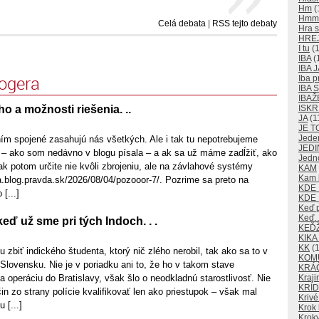
Hm
(
Hm
Celá debata
|
RSS tejto debaty
Hra s
HRE
I tu
(1
IBA
(
IBA J
logera
Iba p
IBA
IBAŽ
ho a možnosti riešenia. ..
ISKR
JA
(1
JE T
Jede
ím spojené zasahujú nás všetkých. Ale i tak tu nepotrebujeme
JEDI
 – ako som nedávno v blogu písala – a ak sa už máme zadĺžiť, ako
Jedn
tak potom určite nie kvôli zbrojeniu, ale na závlahové systémy
KAM
Kam k
a.blog.pravda.sk/2026/08/04/pozooor-7/. Pozrime sa preto na
KDE
[...]
KDE 
Keď 
Keď
eď už sme pri tých Indoch. . .
KEĎ
KIKA
KK
(1
ku zbiť indického študenta, ktorý nič zlého nerobil, tak ako sa to v
KOM
 Slovensku. Nie je v poriadku ani to, že ho v takom stave
KRÁ
na operáciu do Bratislavy, však šlo o neodkladnú starostlivosť. Nie
Kraji
KRÍD
čin zo strany polície kvalifikovať len ako priestupok – však mal
Krivé
 [...]
Krok 
Kroky