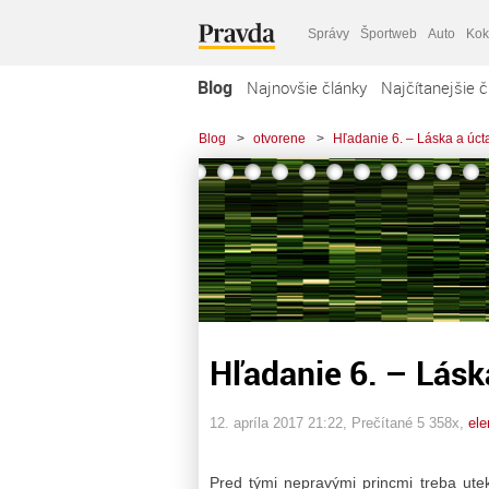
Správy
Športweb
Auto
Kok
Blog
Najnovšie články
Najčítanejšie č
Blog
>
otvorene
>
Hľadanie 6. – Láska a úcta.
Hľadanie 6. – Láska
12. apríla 2017 21:22
, Prečítané 5 358x,
ele
Pred tými nepravými princmi treba ut