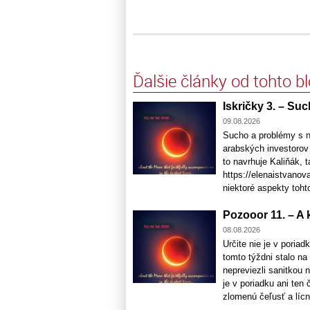
Ďalšie články od tohto b
Iskričky 3. – Suc
09.08.2026
Sucho a problémy s n
arabských investorov
to navrhuje Kaliňák, 
https://elenaistvanov
niektoré aspekty tohto 
Pozooor 11. – A k
08.08.2026
Určite nie je v poriad
tomto týždni stalo na
nepreviezli sanitkou 
je v poriadku ani ten 
zlomenú čeľusť a lícnu