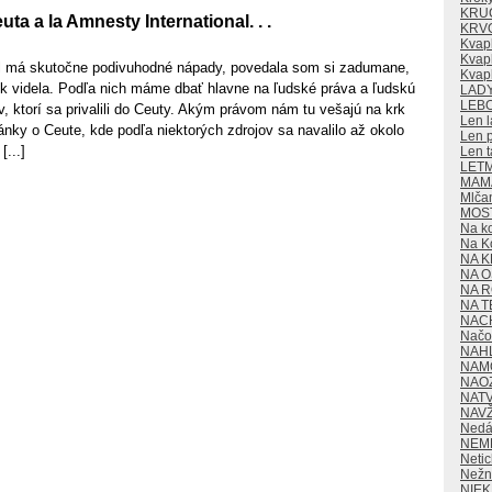
KRU
ta a la Amnesty International. . .
KRV
Kvap
Kvapk
al má skutočne podivuhodné nápady, povedala som si zadumane,
Kvap
k videla. Podľa nich máme dbať hlavne na ľudské práva a ľudskú
LAD
LEB
, ktorí sa privalili do Ceuty. Akým právom nám tu vešajú na krk
Len l
ánky o Ceute, kde podľa niektorých zdrojov sa navalilo až okolo
Len p
[...]
Len t
LET
MAMA
Mlča
MOS
Na k
Na K
NA K
NA O
NA 
NA T
NAC
Načo 
NAH
NAM
NAO
NAT
NAV
Nedá
NEM
Neti
Nežn
NIE