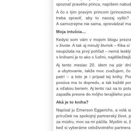
spoznať pravého princa, napíšem nabu
A čo s tým pravým princom (princeznou
treba spraviť, aby to naozaj vyš
A samozrejme nie sama, sprevádzať ma p
Moja intuícia…
Kedysi som vám v mojom blogu prezradi
v živote. A tak aj minulý štvrtok – Kika s
neupútala na prvý pohľad – nemá lesklý 
s knihami je to ako s ľuďmi, najdôležitej
Aj tento mesiac 20. idem na pár dní
a ubytovanie, takže moc zvažujem, čo
patrí – a toto je i prípad tej knihy.
posúva ma to dopredu, a tak každé po
a vďakou beriem. Aj tento raz sa to potv
zapadla presne do môjho terajšieho poz
Aká je to kniha?
Napísal ju Emerson Eggerichs, a volá sa
príručiek na spokojný partnerský život,
za múdru, moc sa mi páčila. Myslím si, ž
keď si vyberáme celoživotného partnera