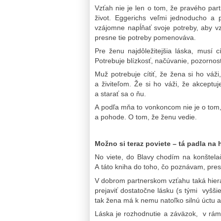
Vzťah nie je len o tom, že pravého par
život. Eggerichs veľmi jednoducho 
vzájomne napĺňať svoje potreby, aby vz
presne tie potreby pomenováva.
Pre ženu najdôležitejšia láska, musí cí
Potrebuje blízkosť, načúvanie, pozornos
Muž potrebuje cítiť, že žena si ho vá
a živiteľom. Že si ho váži, že akceptu
a starať sa o ňu.
A podľa mňa to vonkoncom nie je o tom,
a pohode. O tom, že ženu vedie.
Možno si teraz poviete – tá padla na
No viete, do Blavy chodím na konštela
A táto kniha do toho, čo poznávam, presn
V dobrom partnerskom vzťahu taká hiera
prejaviť dostatočne lásku (s tými vyšši
tak žena má k nemu natoľko silnú úctu a
Láska je rozhodnutie a záväzok, v rám