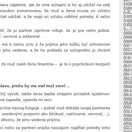
A ešte
tnera nájdeme, ale že sme schopní si ho aj udržať na celý
A id
a pravdivo pomenováva, že muž a žena musia vo vzťahu
A JE
A pre
ťah udržali, a že majú vo vzťahu odlišné potreby. A veľmi
A ve
A V
A…
(
tiť, že ju partner úprimne miluje, že je pre neho jediná.
Aááá
ť, vernosť a oddanosť.
Áááá
Aaaa
ži, má k nemu úctu a že prijíma jeho túžbu byť ochrancom
Ach
(
Ach 
je jeho vedenie, a že ho pokladá za schopného ju chrániť
Aeri
Aj tu
Ajaja
 že muž zaistí ženu finančne – je to o psychickom bezpečí
Ak A
(
Aká j
Ako
(
Ako j
AKO
 hlavu, prečo by ma mal muž viesť…
Akot
Ale č
čný výcvik, takže teraz lepšie chápem poriadok systémov.
Ale 
Anjeli
e zapadla, ujasnila mi veci.
ANJE
ÁNO
rchia naozaj funguje – pokiaľ muž dokáže svojej partnerke
Ano 
e uvedenými prejavmi ako blízkosť, načúvanie, vernosť,…),
Anta
ARI
 dôveru, že jeho vedenie prijíma.
ARI
ci neho sa partneri snažia navzájom napĺňať potreby toho
ASI 
Augi