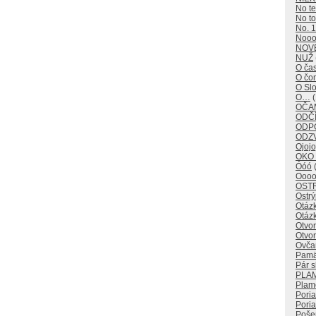
No t
No to
No. 1
Noo
NOV
NUŽ
O ča
O č
O Sl
O…
(
OČAM
ODČÍ
ODP
ODZ
Ojojo
OKO
Óóó
(
Oooo
OST
Ostr
Otáz
Otáz
Otvo
Otvor
Ovča
Pamä
Pár s
PLA
Plam
Pori
Poria
Poše