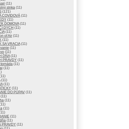
air
(11)
lný slnka
(11)
S
(121)
A COVIDOVÁ
(11)
EDY
(11)
YK DOMOVA
(11)
ČÍ DYCH
(11)
ČIA
(11)
n of Air
(11)
K
(11)
 SA VRACIA
(11)
vanie
(11)
vo
(11)
H DŇA
(11)
H PRAVDY
(11)
 tornáda
(11)
aj
(11)
)
(11)
A
(11)
NA
(11)
ATICKY
(11)
NIE DO PÚPAV
(11)
(11)
ha
(11)
(11)
ba
(11)
11)
DANIE
(11)
 dňa
(11)
S PRAVDY
(11)
no
(11)