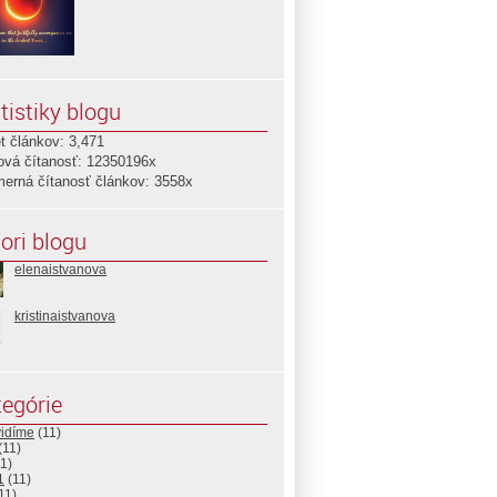
tistiky blogu
t článkov: 3,471
ová čítanosť: 12350196x
merná čítanosť článkov: 3558x
ori blogu
elenaistvanova
kristinaistvanova
egórie
vidíme
(11)
(11)
1)
1
(11)
11)