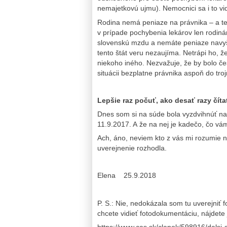
nemajetkovú ujmu). Nemocnici sa i to vid
Rodina nemá peniaze na právnika – a t
v prípade pochybenia lekárov len rodinám
slovenskú mzdu a nemáte peniaze navyše
tento štát veru nezaujíma. Netrápi ho, že 
niekoho iného. Nezvažuje, že by bolo če
situácii bezplatne právnika aspoň do tr
Lepšie raz počuť, ako desať razy čít
Dnes som si na súde bola vyzdvihnúť na
11.9.2017. A že na nej je kadečo, čo vá
Ach, áno, neviem kto z vás mi rozumie n
uverejnenie rozhodla.
Elena 25.9.2018
P. S.: Nie, nedokázala som tu uverejniť f
chcete vidieť fotodokumentáciu, nájdete 
https://www.cas.sk/clanok/598916/dalsi-