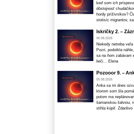
keď som ich príspevo
dôstojnosť chudáčikov
hordy príživníkov? Čl
stotisíc migrantov, sa 
Iskričky 2. – Záz
06.08.2026
Niekedy netreba veľa
Pozri, podotkla náhle,
sa na ňom zabávam eš
lieči… Elena
Pozooor 9. – Anka
05.08.2026
Anka sa mi dnes ozva
ktorom som šla pomá
potom ma neplánovane 
šamanskou šalviou, ro
stihla kúpiť. Zdanlivo 