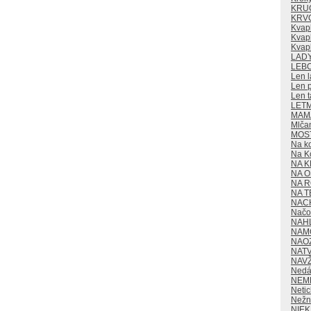
KRU
KRV
Kvap
Kvapk
Kvap
LAD
LEB
Len l
Len p
Len t
LET
MAMA
Mlča
MOS
Na k
Na K
NA K
NA O
NA 
NA T
NAC
Načo 
NAH
NAM
NAO
NAT
NAV
Nedá
NEM
Neti
Nežn
NIE