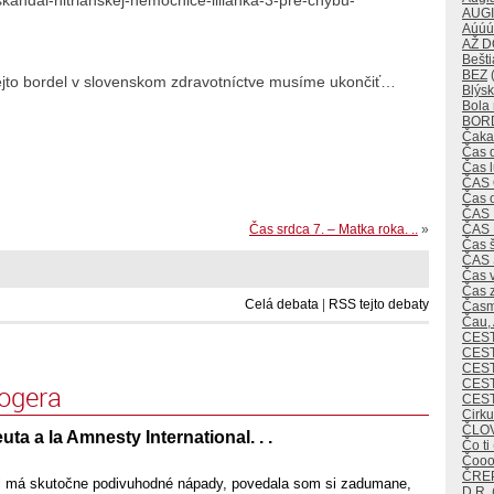
AUG
Aúúú
AŽ 
Bešti
BEZ
(
 tejto bordel v slovenskom zdravotníctve musíme ukončiť…
Blýsk
Bola 
BOR
Čaka
Čas 
Čas 
ČAS
Čas 
ČAS
Čas srdca 7. – Matka roka. ..
»
ČAS
Čas 
ČAS
Čas v
Čas 
Celá debata
|
RSS tejto debaty
Časm
Čau,
CES
CEST
CES
CEST
logera
CES
Cirk
ČLO
ta a la Amnesty International. . .
Čo ti
Čoo
ČREP
al má skutočne podivuhodné nápady, povedala som si zadumane,
D.R.