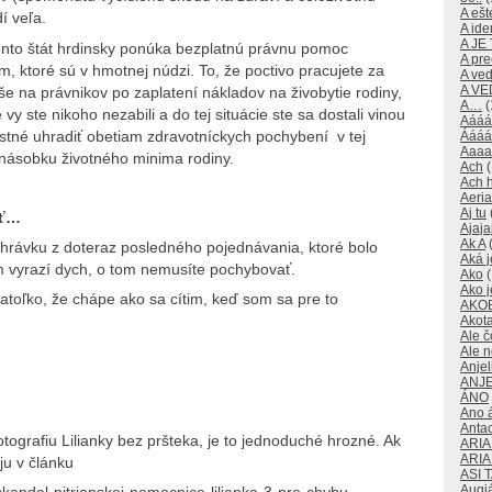
A ešte
í veľa.
A id
A JE
ento štát hrdinsky ponúka bezplatnú právnu pomoc
A pre
, ktoré sú v hmotnej núdzi. To, že poctivo pracujete za
A ve
A V
 na právnikov po zaplatení nákladov na živobytie rodiny,
A…
(
vy ste nikoho nezabili a do tej situácie ste sa dostali vinou
Aááá
stné uhradiť obetiam zdravotníckych pochybení v tej
Áááá
Aaaa
ojnásobku životného minima rodiny.
Ach
(
Ach 
Aeri
Aj tu
ať…
Ajaja
Ak A
(
hrávku z doteraz posledného pojednávania, ktoré bolo
Aká j
m vyrazí dych, o tom nemusíte pochybovať.
Ako
(
Ako j
atoľko, že chápe ako sa cítim, keď som sa pre to
AKO
Akot
Ale č
Ale 
Anjeli
ANJE
ÁNO
Ano 
Anta
otografiu Lilianky bez pršteka, je to jednoduché hrozné. Ak
ARI
ARI
ju v článku
ASI 
Augi
skandal-nitrianskej-nemocnice-lilianka-3-pre-chybu-