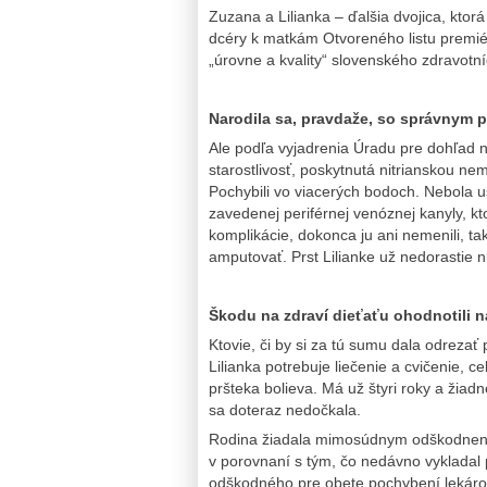
Zuzana a Lilianka – ďalšia dvojica, ktor
dcéry k matkám Otvoreného listu premiér
„úrovne a kvality“ slovenského zdravotní
Narodila sa, pravdaže, so správnym
Ale podľa vyjadrenia Úradu pre dohľad n
starostlivosť, poskytnutá nitrianskou ne
Pochybili vo viacerých bodoch. Nebola u
zavedenej periférnej venóznej kanyly, k
komplikácie, dokonca ju ani nemenili, tak
amputovať. Prst Lilianke už nedorastie n
Škodu na zdraví dieťaťu ohodnotili 
Ktovie, či by si za tú sumu dala odrezať
Lilianka potrebuje liečenie a cvičenie, 
pršteka bolieva. Má už štyri roky a žiad
sa doteraz nedočkala.
Rodina žiadala mimosúdnym odškodnení
v porovnaní s tým, čo nedávno vykladal 
odškodného pre obete pochybení lekárov