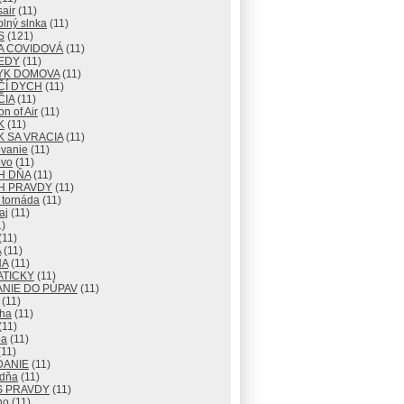
air
(11)
lný slnka
(11)
S
(121)
A COVIDOVÁ
(11)
EDY
(11)
YK DOMOVA
(11)
ČÍ DYCH
(11)
ČIA
(11)
n of Air
(11)
K
(11)
 SA VRACIA
(11)
vanie
(11)
vo
(11)
H DŇA
(11)
H PRAVDY
(11)
 tornáda
(11)
aj
(11)
)
(11)
A
(11)
NA
(11)
ATICKY
(11)
NIE DO PÚPAV
(11)
(11)
ha
(11)
(11)
ba
(11)
11)
DANIE
(11)
 dňa
(11)
S PRAVDY
(11)
no
(11)