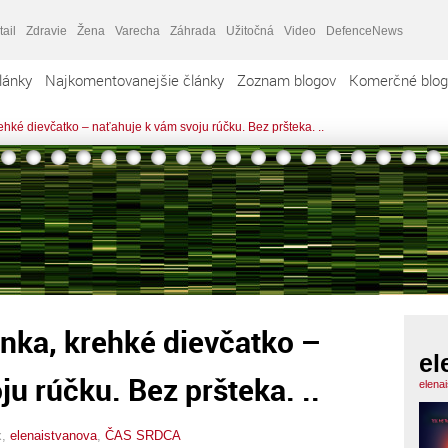
tail
Zdravie
Žena
Varecha
Záhrada
Užitočná
Video
DefenceNews
lánky
Najkomentovanejšie články
Zoznam blogov
Komerčné blog
rehké dievčatko – naťahuje k vám svoju rúčku. Bez pršteka. ..
anka, krehké dievčatko –
el
u rúčku. Bez pršteka. ..
elena
x,
elenaistvanova
,
ČAS SRDCA