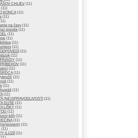
IÁŠOV CHLIEV
(11)
(11)
DO KONCA
(11)
a
(11)
11)
anie na časy
(11)
raz pravda
(11)
DEL
(11)
nie
(11)
detstva
(11)
lumpov
(11)
 ODPOVEDÍ
(11)
otázok
(11)
 PRAVDY
(11)
 PRÍBEHOV
(11)
šancí
(11)
 SRDCA
(11)
ykročiť
(11)
zrúd
(11)
i
(11)
 Augiáš
(11)
TA
(11)
A (NE)SPRAVODLIVOSTI
(11)
TA DUŠE
(11)
A LÍŠKY
(11)
TOU
(11)
usový kôň
(11)
VEČINA
(11)
 (ne)poviem)
(11)
o
(11)
Y ILÚZIÍ
(11)
(11)