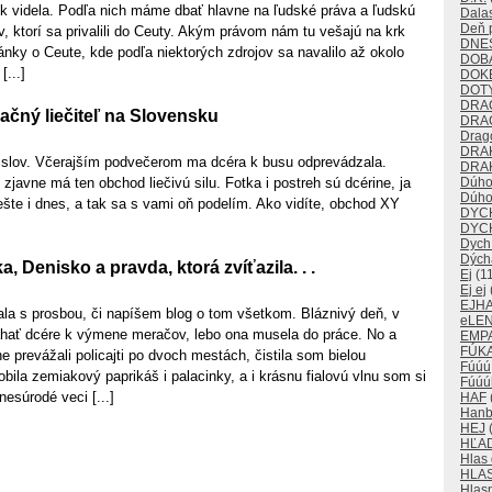
k videla. Podľa nich máme dbať hlavne na ľudské práva a ľudskú
Dalas
Deň p
, ktorí sa privalili do Ceuty. Akým právom nám tu vešajú na krk
DNE
ánky o Ceute, kde podľa niektorých zdrojov sa navalilo až okolo
DOB
[...]
DOK
DOT
DRA
račný liečiteľ na Slovensku
DRA
Drago
DRA
 slov. Včerajším podvečerom ma dcéra k busu odprevádzala.
DRAK
 zjavne má ten obchod liečivú silu. Fotka i postreh sú dcérine, ja
Dúho
Dúho
te i dnes, a tak sa s vami oň podelím. Ako vidíte, obchod XY
DYC
DYC
Dych
Dých
, Denisko a pravda, ktorá zvíťazila. . .
Ej
(11
Ej ej
EJH
la s prosbou, či napíšem blog o tom všetkom. Bláznivý deň, v
eLE
hať dcére k výmene meračov, lebo ona musela do práce. No a
EMP
FÚKA
prevážali policajti po dvoch mestách, čistila som bielou
Fúúú
bila zemiakový paprikáš i palacinky, a i krásnu fialovú vlnu som si
Fúúú
nesúrodé veci [...]
HAF
Han
HEJ
(
HĽA
Hlas
HLA
Hlas