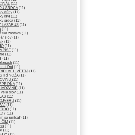
CINÁL
(11)
OU SRDCA
(11)
ky dúhy
(11)
y krvi
(11)
ky srdca
(11)
Y LAZARUS
(11)
O
(11)
áska zostáva
(11)
ár slov
(11)
ak
(11)
MO
(11)
 PÍŠE
(11)
nie
(11)
T
(11)
olenách
(11)
onci Dní
(11)
RÍDLACH VETRA
(11)
STRÍ NOŽA
(11)
ROVINU
(11)
EPE DŇA
(11)
HÁDZANIE
(11)
veľa slov
(11)
LAS
(11)
OJVERU
(11)
ZAJ
(11)
VRDO
(11)
ŽDY
(11)
m sa umlčať
(11)
LČÍM
(11)
cho
(11)
e
(11)
KEDY
(11)