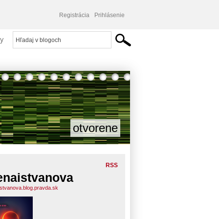
Registrácia
Prihlásenie
y
otvorene
RSS
enaistvanova
istvanova.blog.pravda.sk