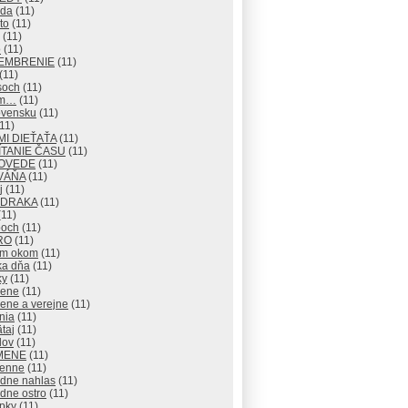
eda
(11)
to
(11)
(11)
o
(11)
EMBRENIE
(11)
(11)
soch
(11)
om…
(11)
ovensku
(11)
11)
I DIEŤAŤA
(11)
TANIE ČASU
(11)
OVEDE
(11)
VÁŇA
(11)
j
(11)
 DRAKA
(11)
11)
och
(11)
RO
(11)
ým okom
(11)
ka dňa
(11)
ky
(11)
rene
(11)
ene a verejne
(11)
nia
(11)
taj
(11)
lov
(11)
MENE
(11)
enne
(11)
adne nahlas
(11)
dne ostro
(11)
pky
(11)