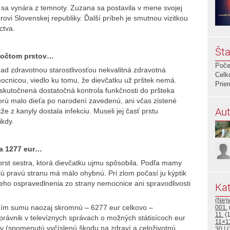
á sa vynára z temnoty. Zuzana sa postavila v mene svojej
ovi Slovenskej republiky. Ďalší príbeh je smutnou vizitkou
ctva.
Šta
 počtom prstov…
Poče
ad zdravotnou starostlivosťou nekvalitná zdravotná
Celk
mocnicou, viedlo ku tomu, že dievčatku už prštek nemá.
Prie
skutočnená dostatočná kontrola funkčnosti do pršteka
torú malo dieťa po narodení zavedenú, ani včas zistené
Aut
že z kanyly dostala infekciu. Museli jej časť prstu
ikdy.
na 1277 eur…
 prst sestra, ktorá dievčatku ujmu spôsobila. Podľa mamy
celú pravú stranu má málo ohybnú. Pri zlom počasí ju kýptik
neho ospravedlnenia zo strany nemocnice ani spravodlivosti
Kat
(Ne)
m sumu naozaj skromnú – 6277 eur celkovo –
001.
11.
(1
právnik v televíznych správach o možných státisícoch eur
11×1
 (spomenutú vyčíslenú škodu na zdraví a celoživotnú
30.!
(