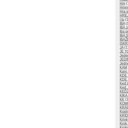
Hm
(
Hm
Hra s
HRE
I tu
(1
IBA
(
IBA J
Iba p
IBA
IBAŽ
ISKR
JA
(1
JE T
Jede
JEDI
Jedn
KAM
Kam k
KDE
KDE 
Keď 
Keď
KEĎ
KIKA
KK
(1
KOM
KRÁ
Kraji
KRÍD
Krivé
Krok 
Kroky