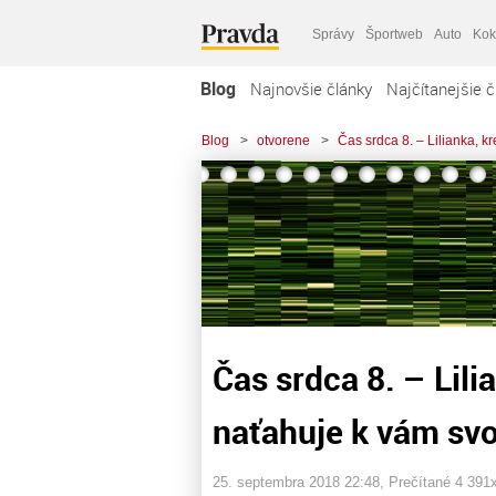
Správy
Športweb
Auto
Kok
Blog
Najnovšie články
Najčítanejšie č
Blog
>
otvorene
>
Čas srdca 8. – Lilianka, k
Čas srdca 8. – Lili
naťahuje k vám svoj
25. septembra 2018 22:48
, Prečítané 4 391