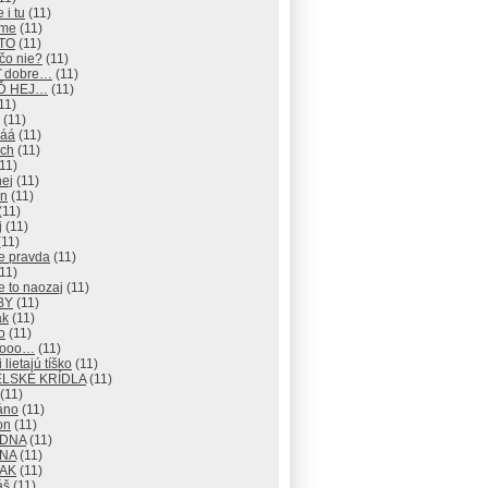
 i tu
(11)
eme
(11)
 TO
(11)
čo nie?
(11)
ď dobre…
(11)
EĎ HEJ…
(11)
11)
(11)
áá
(11)
ch
(11)
11)
hej
(11)
an
(11)
(11)
j
(11)
11)
e pravda
(11)
11)
e to naozaj
(11)
BY
(11)
ak
(11)
o
(11)
nooo…
(11)
 lietajú tíško
(11)
LSKÉ KRÍDLA
(11)
(11)
áno
(11)
on
(11)
ADNA
(11)
ANA
(11)
TAK
(11)
áš
(11)