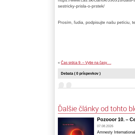
sestricky-prisla-o-prstek/
Prosím, ľudia, podpisujte našu petíciu,
«
Čas srdca 9. – Vytie na časy. . .
Debata ( 0 príspevkov )
Ďalšie články od tohto b
Pozooor 10. – Ceu
07.08.2026
Amnesty Internation