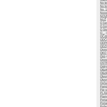
No t
No to
No. 1
Noo
NOV
NUŽ
O ča
O č
O Sl
O…
(
OČAM
ODČÍ
ODP
ODZ
Ojojo
OKO
Óóó
(
Oooo
OST
Ostr
Otáz
Otáz
Otvo
Otvor
Ovča
Pamä
Pár s
PLA
Plam
Pori
Poria
Poše