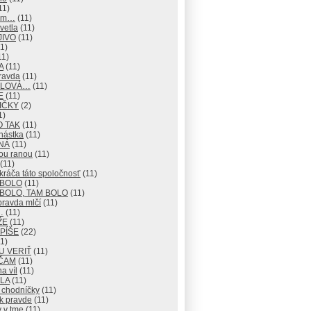
11)
mm…
(11)
vetla
(11)
JIVO
(11)
1)
11)
A
(11)
ravda
(11)
 SLOVÁ…
(11)
E
(11)
IČKY
(2)
1)
O TAK
(11)
nástka
(11)
NÁ
(11)
ou ranou
(11)
(11)
ráča táto spoločnosť
(11)
 BOLO
(11)
BOLO, TAM BOLO
(11)
pravda mlčí
(11)
…
(11)
ŽE
(11)
 PÍŠE
(22)
1)
U VERIŤ
(11)
ČAM
(11)
na víl
(11)
LA
(11)
 chodníčky
(11)
k pravde
(11)
 v tme
(11)